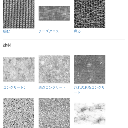
編む
チーズクロス
織る
建材
コンクリートc
斑点コンクリート
汚れのあるコンクリ
ート