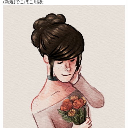
(新規)でこぼこ用紙: