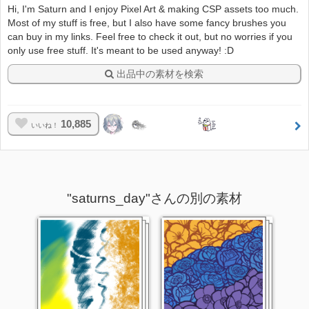
Hi, I'm Saturn and I enjoy Pixel Art & making CSP assets too much.
Most of my stuff is free, but I also have some fancy brushes you
can buy in my links. Feel free to check it out, but no worries if you
only use free stuff. It's meant to be used anyway! :D
出品中の素材を検索
10,885
いいね！
"saturns_day"さんの別の素材