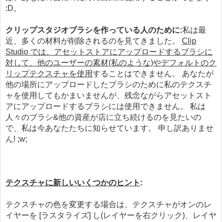
:D。
クリップスタジオブラシを作っている人のために:
私は最
近、多くの材料が削除されるのを見てきました。
Clip
Studio では、
アセットストアにアップロードするブラシに
対して、他のユーザーの素材(私のような)やデフォルトのク
リップテクスチャを使用
することはできません。 あなたが
他の場所にアップロードしたブラシのために私のテクスチ
ャを使用してもかまいませんが、残念ながらアセットスト
アにアップロードするブラシには使用できません。 私は
人々のブラシ&他の資産が店に立ち続けるのを見たいの
で、私は今あなたたちに知らせています。 申し訳ありませ
ん! ;w;
テクスチャに新しいいくつかのヒント
:
テクスチャの色を変更する場合は、テクスチャがオンのレ
イヤーを [ラスタライズ] し(レイヤーを右クリック)、レイヤ