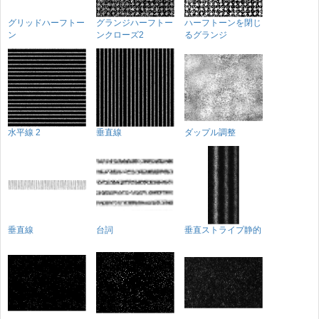
グリッドハーフトー
グランジハーフトー
ハーフトーンを閉じ
ン
ンクローズ2
るグランジ
水平線 2
垂直線
ダップル調整
垂直線
台詞
垂直ストライプ静的