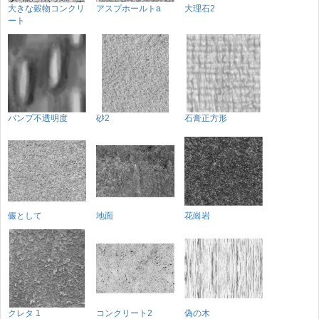
大きな穀物コンクリ
アスプホールトa
大理石2
ート
バンプ不透明度
砂2
石膏正方形
儼として
地面
花崗岩
クレタ 1
コンクリート2
偽の木