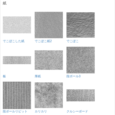
紙
でこぼこした紙
でこぼこ紙2
でこぼこ
板
厚紙
段ボール3
段ボールリビット
カリカリ
クルシーボード