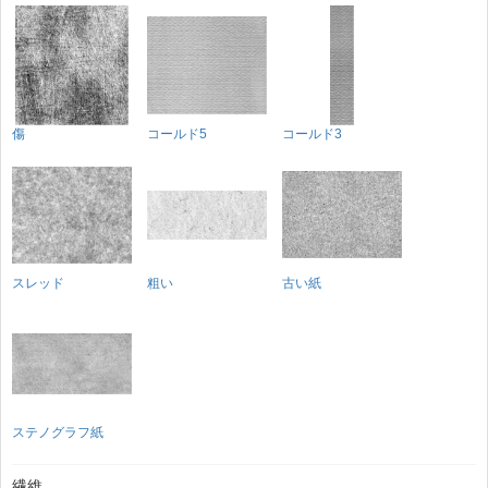
傷
コールド5
コールド3
スレッド
粗い
古い紙
ステノグラフ紙
繊維