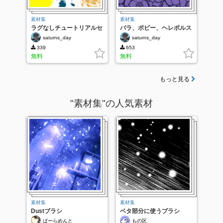
素材集
素材集
ラグなしチュートリアルセ
バラ、ポピー、ヘレボルス
ット
saturns_day
saturns_day
339
653
無料
無料
もっと見る
"素材集"の人気素材
素材集
素材集
Dustブラシ
ベタ部分に使うブラシ
ぱーらめんと
もの区