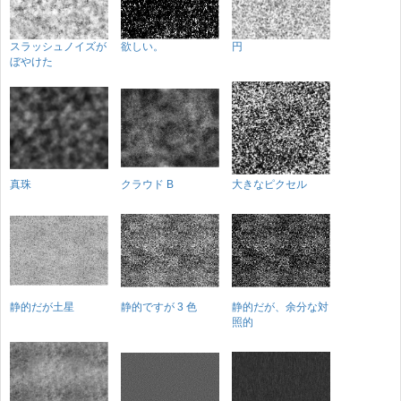
スラッシュノイズが
欲しい。
円
ぼやけた
真珠
クラウド B
大きなピクセル
静的だが土星
静的ですが 3 色
静的だが、余分な対
照的