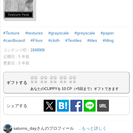
#Texture
#textures
#grayscale
#greyscale
#paper
#cardboard
#Floor
#cloth
#Textiles
#tiles
#tiling
コンテンツID：
1849906
公開日 :
5
年前
更新日 :
5
年前
ギフトする
あなたのCLIPPYを 10 CP（×5回まで）ギフトできます
シェアする
saturns_dayさんのプロフィール
...もっと詳しく