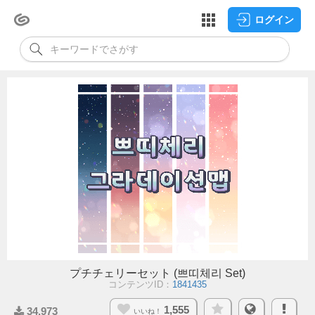
ログイン
プチチェリーセット (쁘띠체리 Set)
コンテンツID：
1841435
1,555
34,973
いいね！