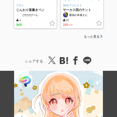
ブラシ
3Dオブジェクト
じんわり落書きペン
サーカス団のテント
ぴぴぴぴーん
最強の本屋さん
1
37
無料
200
CP
もっと見る
シェアする