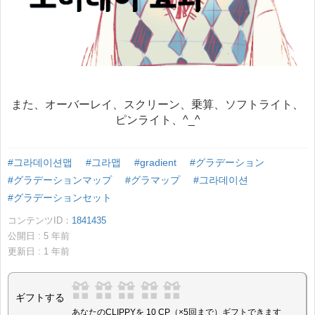
また、オーバーレイ、スクリーン、乗算、ソフトライト、
ピンライト、^_^
#그라데이션맵
#그라맵
#gradient
#グラデーション
#グラデーションマップ
#グラマップ
#그라데이션
#グラデーションセット
コンテンツID：
1841435
公開日 :
5
年前
更新日 :
1
年前
ギフトする
あなたのCLIPPYを 10 CP（×5回まで）ギフトできます