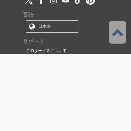
言語
日本語
サポート
このサービスについて
利用規約
（使用許諾範囲/ライセンス）
プライバシーポリシー
著作権と商標について
特定商取引法に基づく表示
資金決済法に基づく表示
障害・メンテナンス情報
サポート・お問い合わせ
セルシスについて
株式会社セルシス
CLIP STUDIO ソリューション