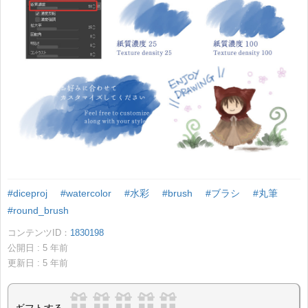
#diceproj
#watercolor
#水彩
#brush
#ブラシ
#丸筆
#round_brush
コンテンツID：
1830198
公開日 :
5
年前
更新日 :
5
年前
ギフトする