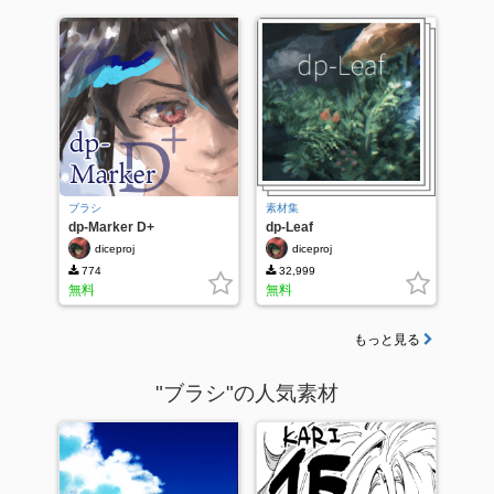
ブラシ
素材集
dp-Marker D+
dp-Leaf
diceproj
diceproj
774
32,999
無料
無料
もっと見る
"ブラシ"の人気素材