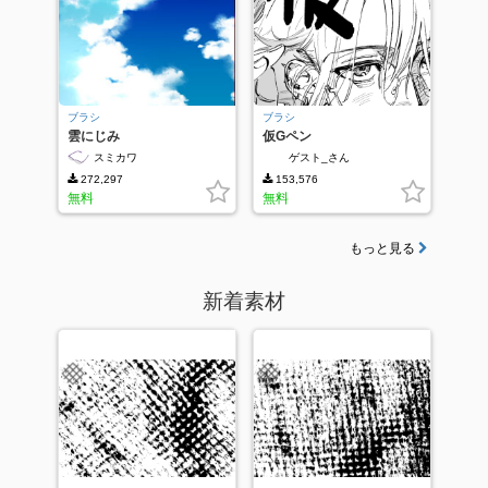
ブラシ
ブラシ
雲にじみ
仮Gペン
スミカワ
ゲスト_さん
272,297
153,576
無料
無料
もっと見る
新着素材