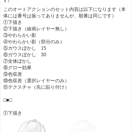
す）
このオートアクションのセット内容は以下になります（本
体には番号は振ってありませんが、順番は同じです）
①下描き
②下描き（線画レイヤー無し）
③やわらかい影
④やわらかい影（部分のみ）
⑤ガウスぼかし 15
⑥ガウスぼかし 30
⑦全体ぼかし
⑧グロー効果
⑨色収差
⑩色収差（選択レイヤーのみ）
⑪テクスチャ（先に貼り付け）
□■□
①下描き