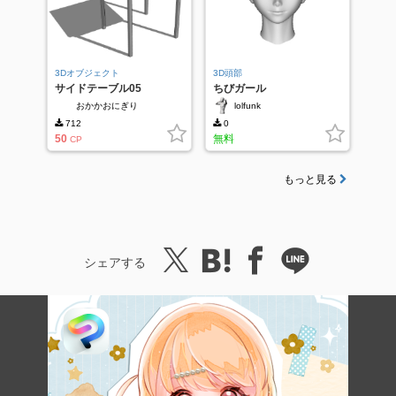
3Dオブジェクト
3D頭部
サイドテーブル05
ちびガール
おかかおにぎり
lolfunk
712
0
50
無料
CP
もっと見る
シェアする