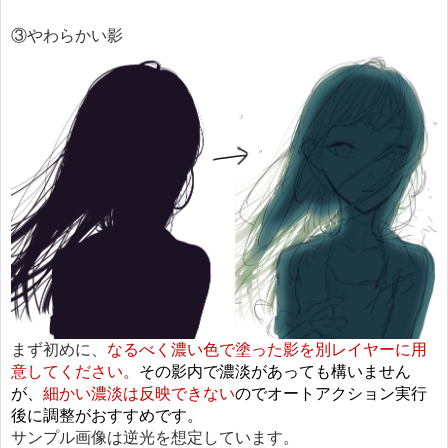
③やわらかい影
まず初めに、
なるべく濃い色で塗った影を別レイヤーに用
意してください。
その影内で濃淡があっても構いません
が、
細かい濃淡は反映できない
の
でオートアクション実行
後に調整がおすすめです。
サンプル画像は逆光を想定しています。