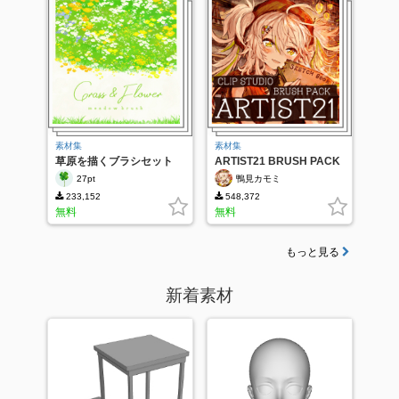
素材集
素材集
草原を描くブラシセット
ARTIST21 BRUSH PACK
27pt
鴨見カモミ
233,152
548,372
無料
無料
もっと見る
新着素材