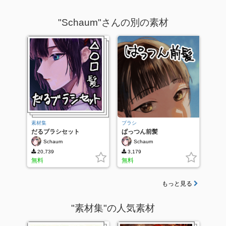
"Schaum"さんの別の素材
素材集
ブラシ
だるブラシセット
ぱっつん前髪
2023/7/6更新
Schaum
Schaum
20,739
3,179
無料
無料
もっと見る
"素材集"の人気素材