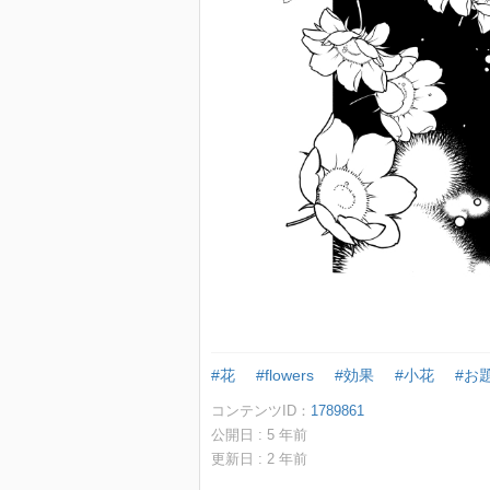
#花
#flowers
#効果
#小花
#お
コンテンツID：
1789861
公開日 :
5
年前
更新日 :
2
年前