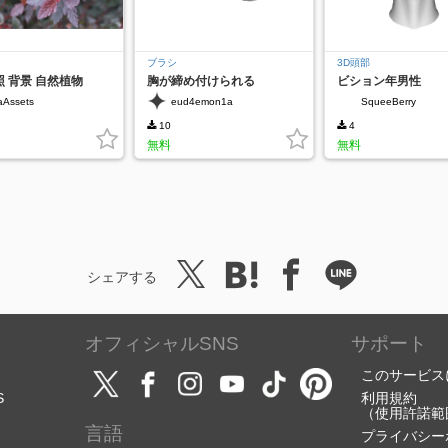
ブラシ
3D頭部
 背景 自然植物
胸が締め付けられる
ビション年男性
aAssets
eud4emon1a
SqueeBerry
10
4
無料
無料
シェアする
オフィシャルSNS
サポート
このサービス
S
利用規約
（使用許諾範
言語
プライバシー