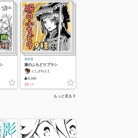
素材集
シ
服のふちどりブラシ
にしざわとと
6,330
10
CP
もっと見る