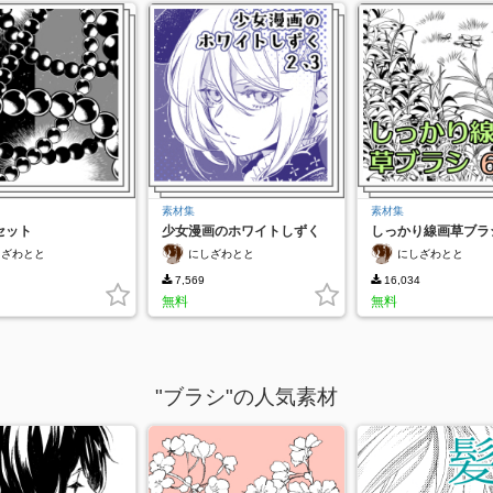
素材集
素材集
セット
少女漫画のホワイトしずく
しっかり線画草ブラ
2、3
しざわとと
にしざわとと
にしざわとと
7,569
16,034
無料
無料
"ブラシ"の人気素材