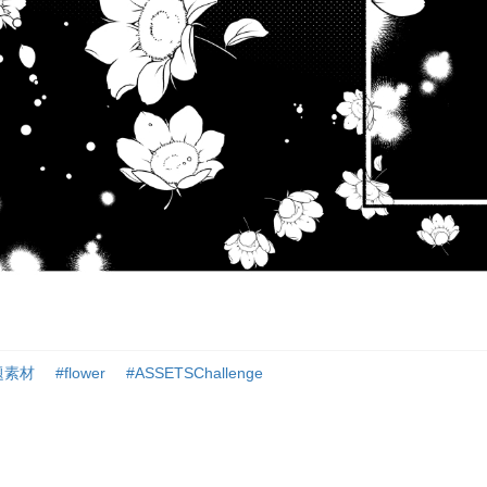
題素材
#flower
#ASSETSChallenge