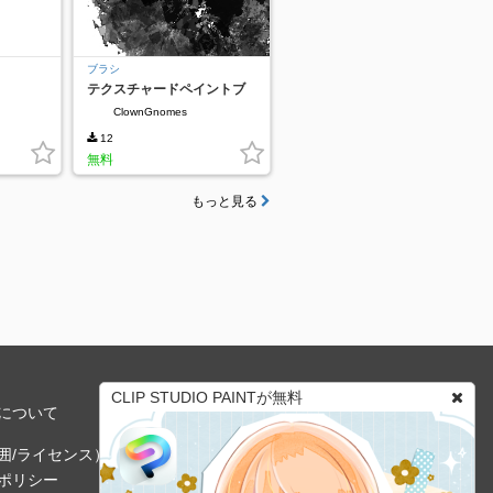
ブラシ
テクスチャードペイントブ
ラシ
ClownGnomes
12
無料
もっと見る
CLIP STUDIO PAINTが無料
について
囲/ライセンス）
ポリシー