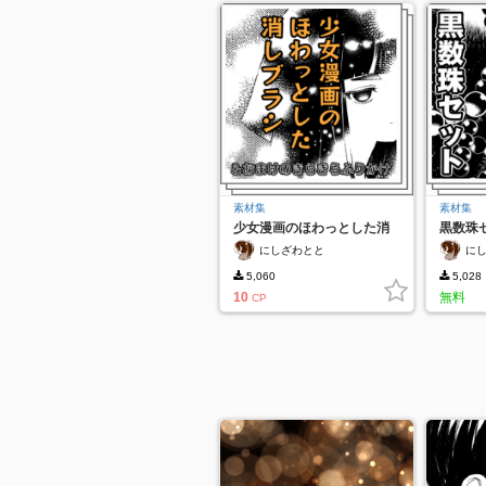
素材集
素材集
少女漫画のほわっとした消
黒数珠
しブラシ
にしざわとと
に
5,060
5,028
10
無料
CP