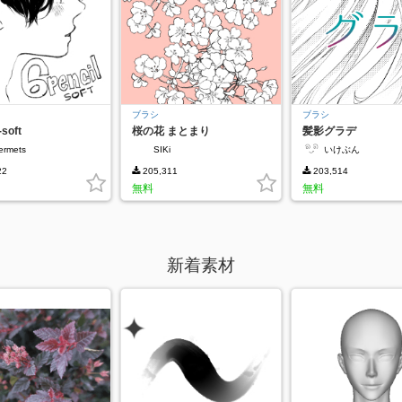
ブラシ
ブラシ
-soft
桜の花 まとまり
髪影グラデ
lermets
SIKi
いけぶん
22
205,311
203,514
無料
無料
新着素材