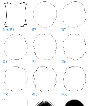
視覚資料7
雲1
雲2
雲3
雲4
雲5
矢筒1
震え2
震え3