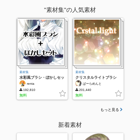
"素材集"の人気素材
素材集
素材集
水彩風ブラシ・ぼかしセッ
クリスタルライトブラシ
ト
renta
ぱーらめんと
192,810
201,440
無料
無料
もっと見る
新着素材