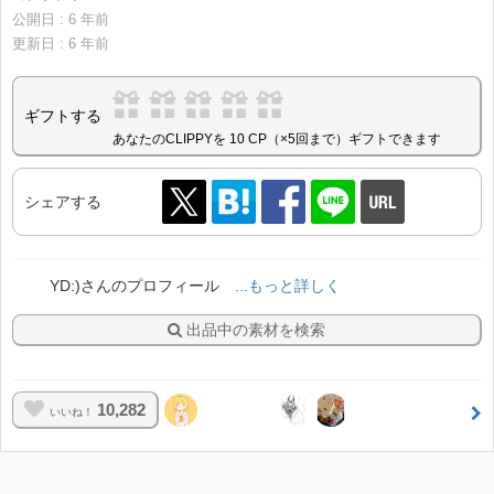
公開日 :
6
年前
更新日 :
6
年前
ギフトする
あなたのCLIPPYを 10 CP（×5回まで）ギフトできます
シェアする
YD:)さんのプロフィール
...もっと詳しく
出品中の素材を検索
10,282
いいね！