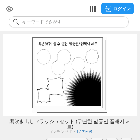
ログイン
襲吹き出しフラッシュセット (무난한 말풍선 플래시 세
트)
コンテンツID：
1779598