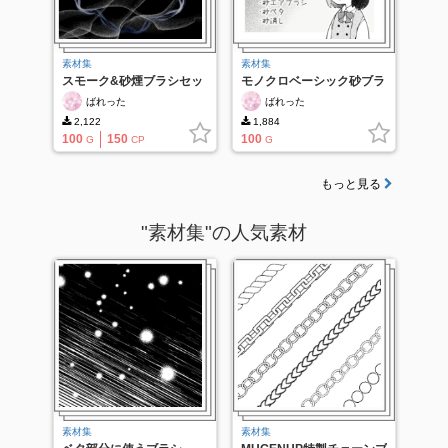
素材集
素材集
スモーク&砂煙ブラシセッ
モノクロベーシック砂ブラ
ト
シセット
ばれった
ばれった
2,122
1,884
100
150
100
G
CP
G
もっと見る
"素材集"の人気素材
素材集
素材集