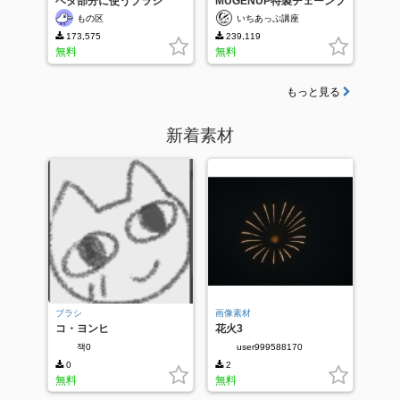
ベタ部分に使うブラシ
MUGENUP特製チェーンブ
ラシ
もの区
いちあっぷ講座
173,575
239,119
無料
無料
もっと見る
新着素材
ブラシ
画像素材
コ・ヨンヒ
花火3
잭0
user999588170
0
2
無料
無料