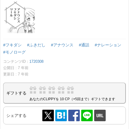
#フキダシ
#ふきだし
#アナウンス
#通話
#ナレーション
#モノローグ
コンテンツID：
1720308
公開日 :
7
年前
更新日 :
7
年前
ギフトする
あなたのCLIPPYを 10 CP（×5回まで）ギフトできます
シェアする