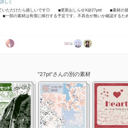
っと詳しく
いただけたら嬉しいです◎ ◾︎更新おしらせX@27pttt ◾︎素材の
。 ◾︎一部の素材は有償に移行する予定です。不具合が無いか確認するた
"27pt"さんの別の素材