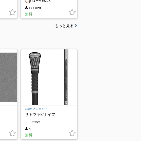
ぱーらめんと
171,829
無料
もっと見る
3Dオブジェクト
サトウキビナイフ
maye
68
無料