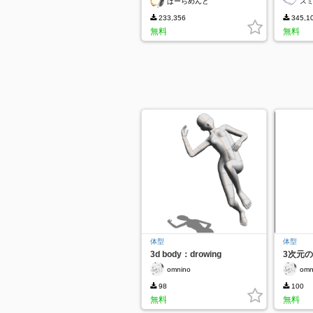
ぱーらめんと
ス
233,356
345,1
無料
無料
体型
体型
3d body：drowing
3次元の
つき)
omnino
omn
98
100
無料
無料