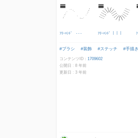
ﾌﾘｰﾊﾝﾄﾞ - - -
ﾌﾘｰﾊﾝﾄﾞ ｜｜｜
ﾌ
#ブラシ
#装飾
#ステッチ
#手描
コンテンツID：
1709602
公開日 :
8
年前
更新日 :
3
年前