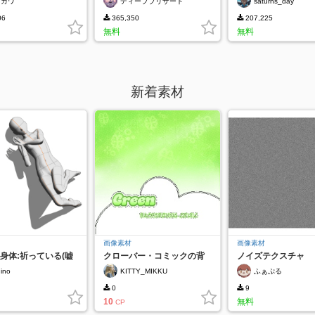
ミカワ
ディープブリザード
saturns_day
06
365,350
207,225
無料
無料
新着素材
画像素材
画像素材
身体:祈っている(嘘
クローバー・コミックの背
ノイズテクスチャ
景
ino
KITTY_MIKKU
ふぁぷる
0
9
10
無料
CP