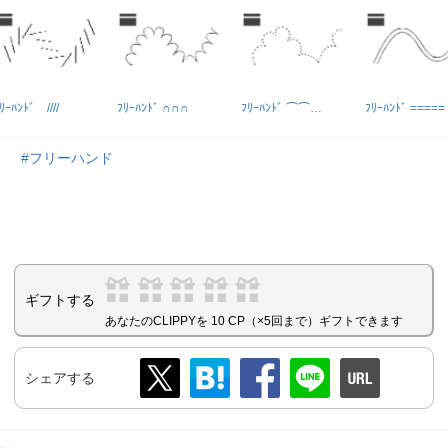
ﾘｰﾊﾝﾄﾞ ////
ﾌﾘｰﾊﾝﾄﾞ ∩∩∩
ﾌﾘｰﾊﾝﾄﾞ ⌒⌒…
ﾌﾘｰﾊﾝﾄﾞ =====
き
#フリーハンド
ギフトする
あなたのCLIPPYを 10 CP（×5回まで）ギフトできます
シェアする