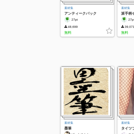
素材集
素材集
アンティークパック
派手柄
27pt
27p
48,699
39,07
無料
無料
素材集
素材集
墨筆
タイツ