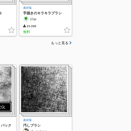
素材集
ト
手描きのキラキラブラシ
27pt
33,099
無料
もっと見る
素材集
 パック
汚しブラシ