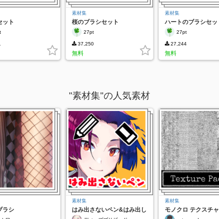
素材集
素材集
セット
桜のブラシセット
ハートのブラシセッ
t
27pt
27pt
1
37,250
27,244
無料
無料
"素材集"の人気素材
素材集
素材集
ブラシ
はみ出さないペン&はみ出し
モノクロ テクスチャ
だけ消す消しゴム
の更新