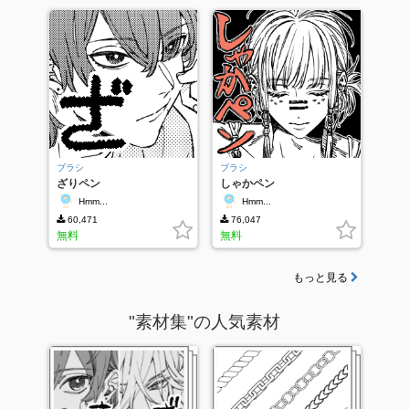
ブラシ
ブラシ
ざりペン
しゃかペン
Hmm...
Hmm...
60,471
76,047
無料
無料
もっと見る
"素材集"の人気素材