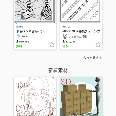
素材集
素材集
さらペン＆ざかペン
MUGENUP特製チェーンブ
ラシ
Hmm...
いちあっぷ講座
916,781
239,246
無料
無料
もっと見る
新着素材