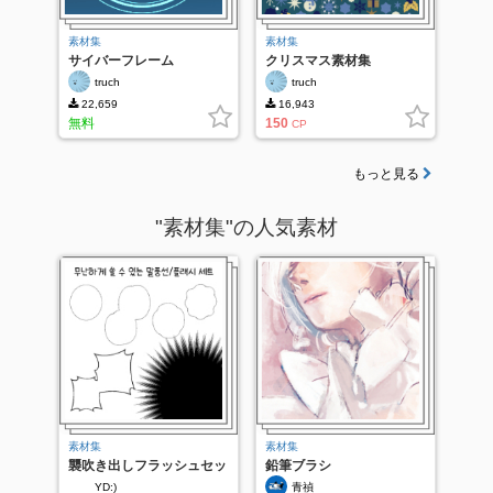
素材集
素材集
サイバーフレーム
クリスマス素材集
truch
truch
22,659
16,943
無料
150
CP
もっと見る
"素材集"の人気素材
素材集
素材集
襲吹き出しフラッシュセッ
鉛筆ブラシ
ト
YD:)
青禎