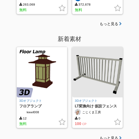
263,069
372,678
無料
無料
もっと見る
新着素材
3Dオブジェクト
3Dオブジェクト
フロアランプ
LT変換向け 仮設フェンス
kreel008
こじくま工房
12
0
無料
100
CP
もっと見る