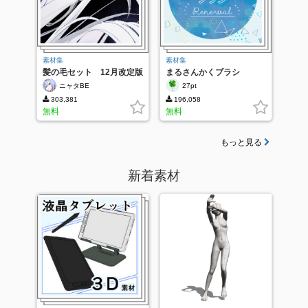
素材集
素材集
髪の毛セット 12月改定版
まるさんかくブラシ
<Renewal>
ニャタBE
27pt
303,381
196,058
無料
無料
もっと見る
新着素材