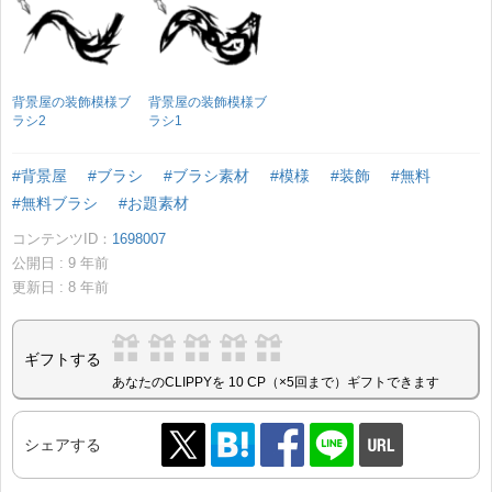
背景屋の装飾模様ブ
背景屋の装飾模様ブ
ラシ2
ラシ1
#背景屋
#ブラシ
#ブラシ素材
#模様
#装飾
#無料
#無料ブラシ
#お題素材
コンテンツID：
1698007
公開日 :
9
年前
更新日 :
8
年前
ギフトする
あなたのCLIPPYを 10 CP（×5回まで）ギフトできます
シェアする