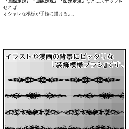
『直線定規』
『曲線定規』
『図形定規』
などにスナップさ
せれば
オシャレな模様が手軽に描けるよ。