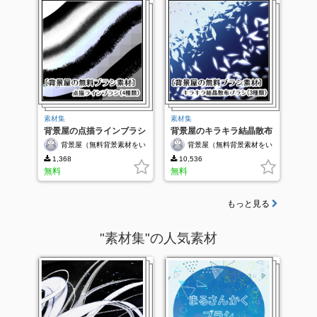
素材集
素材集
背景屋の点描ラインブラシ
背景屋のキラキラ結晶散布
ブラシ
背景屋（無料背景素材をい
背景屋（無料背景素材をい
っぱい配布中）
っぱい配布中）
1,368
10,536
無料
無料
もっと見る
"素材集"の人気素材