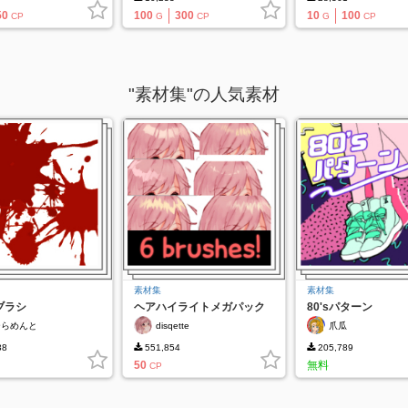
50
100
300
10
100
CP
G
CP
G
CP
"素材集"の人気素材
素材集
素材集
ブラシ
ヘアハイライトメガパック
80'sパターン
ーらめんと
disqette
爪瓜
38
551,854
205,789
50
無料
CP