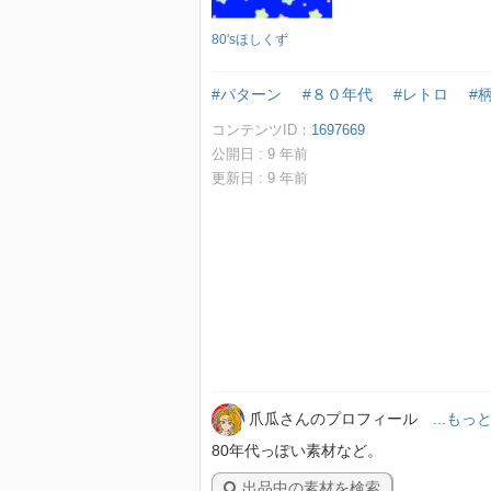
80'sほしくず
#パターン
#８０年代
#レトロ
#
コンテンツID：
1697669
公開日 :
9
年前
更新日 :
9
年前
爪瓜さんのプロフィール
...も
80年代っぽい素材など。
出品中の素材を検索