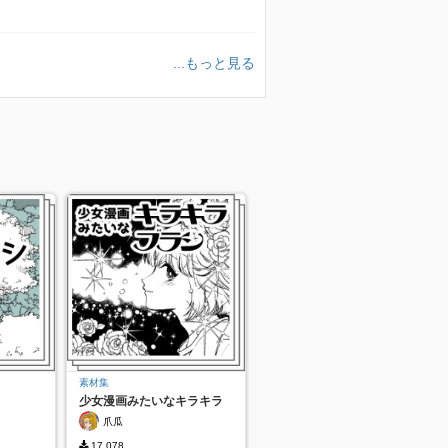
...もっと見る
素材集
少女漫画みたいなキラキラ
ブラシ
爪瓜
17,078