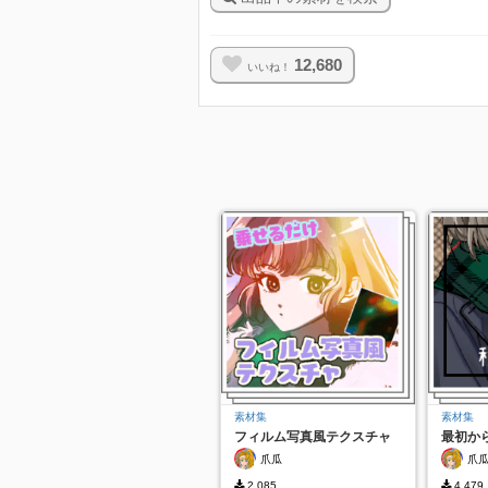
12,680
いいね！
素材集
素材集
フィルム写真風テクスチャ
最初か
秋冬カ
爪瓜
爪
2,085
4,479