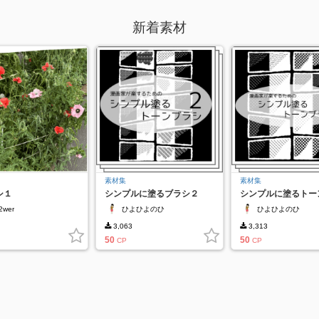
新着素材
素材集
素材集
シ１
シンプルに塗るブラシ２
シンプルに塗るトー
シ
2wer
ひよひよのひ
ひよひよのひ
3,063
3,313
50
50
CP
CP