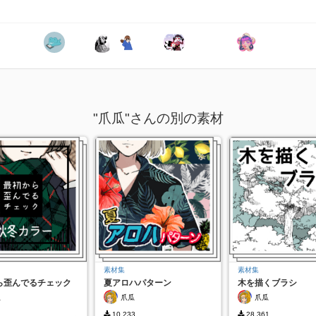
"爪瓜"さんの別の素材
素材集
素材集
ら歪んでるチェック
夏アロハパターン
木を描くブラシ
ラー
瓜
爪瓜
爪瓜
10,233
28,361