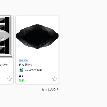
画像素材
ンブラ
目を閉じて
user455879439
1
無料
もっと見る