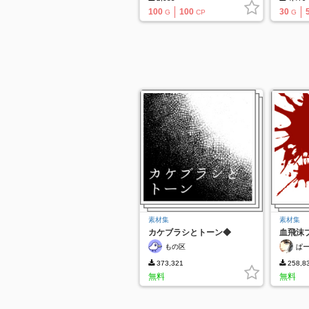
100
100
30
G
CP
G
素材集
素材集
カケブラシとトーン◆
血飛沫
もの区
ぱ
373,321
258,8
無料
無料