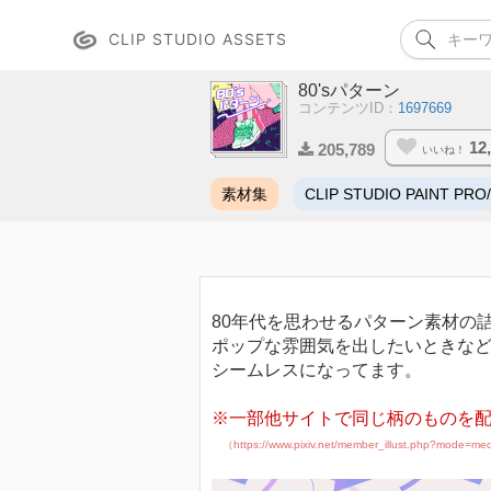
CLIP STUDIO ASSETS
80'sパターン
コンテンツID：
1697669
12
205,789
いいね！
素材集
CLIP STUDIO PAINT PRO
80年代を思わせるパターン素材の
ポップな雰囲気を出したいときな
シームレスになってます。
※一部他サイトで同じ柄のものを
（https://www.pixiv.net/member_illust.php?mode=m