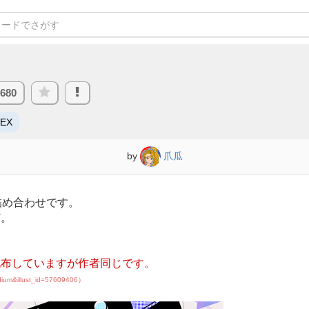
,680
/EX
by
爪瓜
詰め合わせです。
ど。
配布していますが作者同じです。
edium&illust_id=57609406）