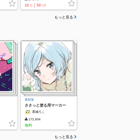
10
50
G
CP
もっと見る
素材集
ささっと塗る用マーカー
黒城ろこ
172,934
無料
もっと見る