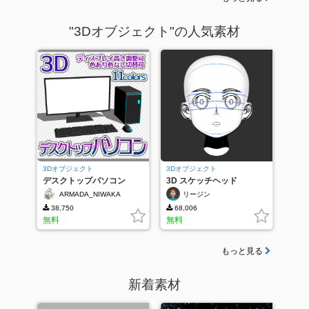
"3Dオブジェクト"の人気素材
3Dオブジェクト
3Dオブジェクト
デスクトップパソコン
3D スケッチヘッド
（11colors）
ARMADA_NIWAKA
リージン
38,750
68,006
無料
無料
もっと見る
新着素材