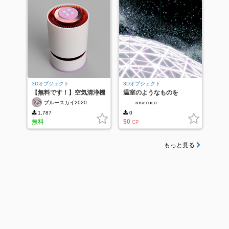
3Dオブジェクト
3Dオブジェクト
【無料です！】空気清浄機
温室のようなものを
（女の子・子供向け）【感
ブルースカイ2020
rosecoco
謝】
1,787
0
無料
50
CP
もっと見る