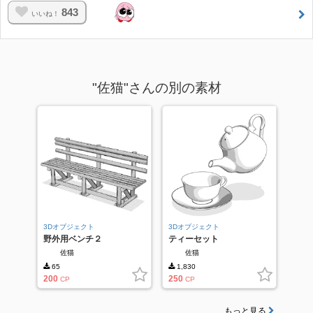
843
いいね！
"佐猫"さんの別の素材
3Dオブジェクト
3Dオブジェクト
野外用ベンチ２
ティーセット
佐猫
佐猫
65
1,830
200
250
CP
CP
もっと見る