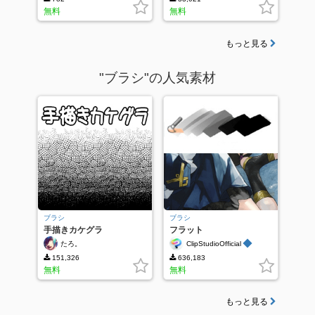
無料
無料
もっと見る
"ブラシ"の人気素材
ブラシ
ブラシ
手描きカケグラ
フラット
◆
たろ。
ClipStudioOfficial
151,326
636,183
無料
無料
もっと見る