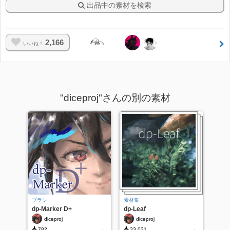
出品中の素材を検索
2,166
いいね！
"diceproj"さんの別の素材
ブラシ
素材集
dp-Marker D+
dp-Leaf
diceproj
diceproj
782
33,021