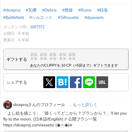
#diceproj
#瓦礫
#Debris
#廃墟
#Ruins
#戦場
#Battlefield
#シルエット
#Silhouette
#dpassets
コンテンツID：
1687372
公開日 :
9
年前
更新日 :
6
年前
ギフトする
あなたのCLIPPYを 10 CP（×5回まで）ギフトできます
シェアする
diceprojさんのプロフィール
...もっと詳しく
「よし絵を描こう」「描くってどこから？ブラシから？」‘ll let you
fly to the moon. (日本語/English) // 公開ブラシ一覧
https://diceproj.com/assets/ (◉ㅅ◉)ฅ