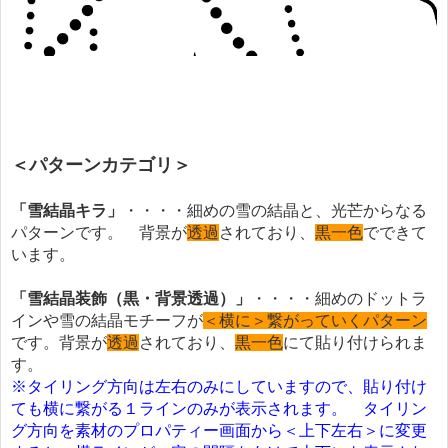
＜パターンカテゴリ＞
「雪結晶キラ」
・・・・細めの雪の結晶と、光芒からなる
パターンです。 背景が
透過
されており、
黒一色
でできて
います。
「雪結晶装飾（黒・背景透過）」
・・・・細めのドットラ
インや雪の結晶モチーフが
＜横に＞繋がっていくパターン
です。背景が
透過
されており、
黒一色
にて貼り付けられま
す。
※タイリング方向は左右のみにしていますので、貼り付け
ても横に繋がる１ラインのみが表示されます。 タイリン
グ方向を素材のプロパティー画面から＜上下左右＞に変更