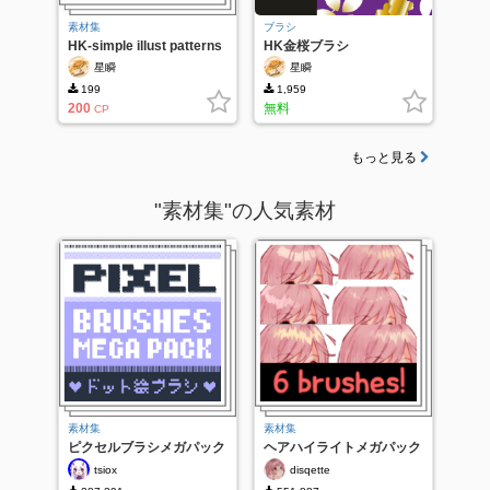
素材集
ブラシ
HK-simple illust patterns
HK金桜ブラシ
星瞬
星瞬
199
1,959
200
無料
CP
もっと見る
"素材集"の人気素材
素材集
素材集
ピクセルブラシメガパック
ヘアハイライトメガパック
tsiox
disqette