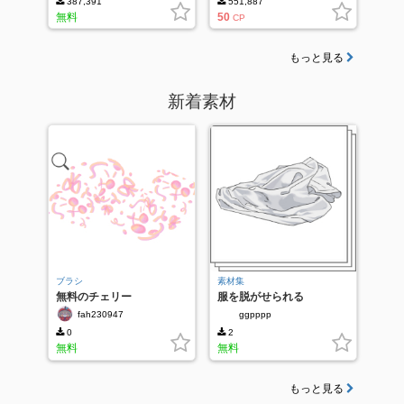
387,391
551,887
無料
50
CP
もっと見る
新着素材
ブラシ
素材集
無料のチェリー
服を脱がせられる
fah230947
ggpppp
0
2
無料
無料
もっと見る