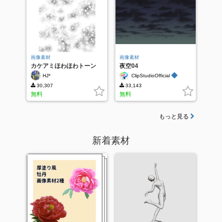
画像素材
画像素材
カケアミほわほわトーン
夜空04
◆
HJ*
ClipStudioOfficial
30,307
33,143
無料
無料
もっと見る
新着素材