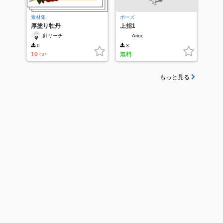
素材集
ポーズ
厚塗り牡丹
上指1
針リーチ
Arioc
0
3
10
無料
CP
もっと見る