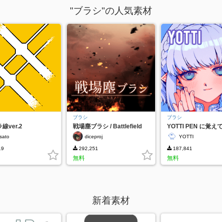
"ブラシ"の人気素材
ブラシ
ブラシ
線ver.2
戦場塵ブラシ / Battlefield
YOTTI PEN に覚
Dusts Brush
ければならない帯ペ
sato
diceproj
YOTTI
19
292,251
187,841
無料
無料
新着素材