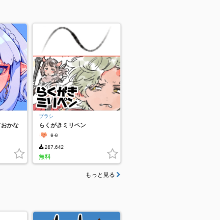
ブラシ
えておかな
らくがきミリペン
ン
θ-θ
287,642
無料
もっと見る