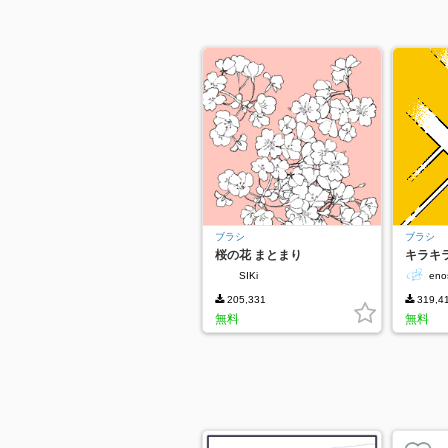
ブラシ
ブラシ
桜の花 まとまり
キラキラ
SIKi
eno
205,331
319,4
無料
無料