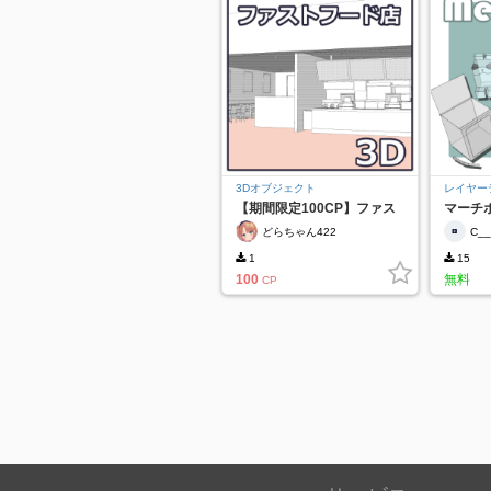
3Dオブジェクト
レイヤー
【期間限定100CP】ファス
マーチ
トフード店
どらちゃん422
C_
1
15
100
無料
CP