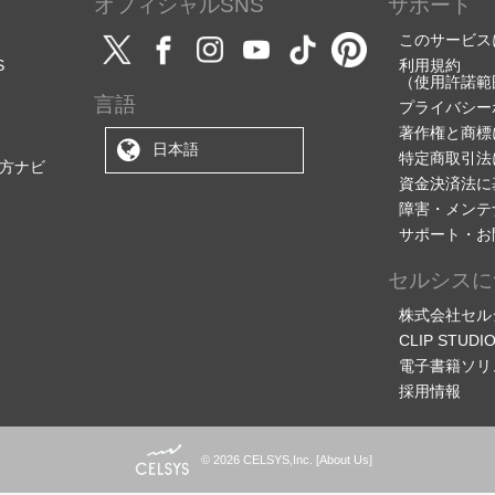
オフィシャルSNS
サポート
このサービス
S
利用規約
（使用許諾範
言語
プライバシー
著作権と商標
日本語
特定商取引法
方ナビ
資金決済法に
障害・メンテ
サポート・お
セルシスに
株式会社セル
CLIP STU
電子書籍ソリ
採用情報
© 2026 CELSYS,Inc.
[
About Us
]