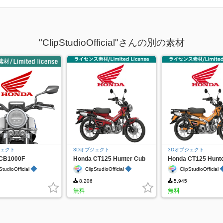
"ClipStudioOfficial"さんの別の素材
ジェクト
3Dオブジェクト
3Dオブジェクト
CB1000F
Honda CT125 Hunter Cub
Honda CT125 Hunt
Red
Yellow
◆
◆
StudioOfficial
ClipStudioOfficial
ClipStudioOfficial
8,206
5,945
無料
無料