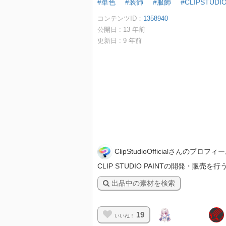
#単色
#装飾
#服飾
#CLIPSTU
コンテンツID：
1358940
公開日 :
13
年前
更新日 :
9
年前
ClipStudioOfficialさんのプロフィ
CLIP STUDIO PAINTの開発・販売を行うセルシ
出品中の素材を検索
19
いいね！