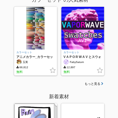
カラーセット
カラーセット
アニメカラー_カラーセッ
V A P O R W A V とスウォ
ト ver1.0
ッチ
玉英
FabySaturn
66,812
12,897
無料
無料
もっと見る
新着素材