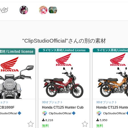
"ClipStudioOfficial"さんの別の素材
ジェクト
3Dオブジェクト
3Dオブジェクト
CB1000F
Honda CT125 Hunter Cub
Honda CT125 Hunt
Red
Yellow
◆
◆
StudioOfficial
ClipStudioOfficial
ClipStudioOfficial
8,216
5,950
無料
無料