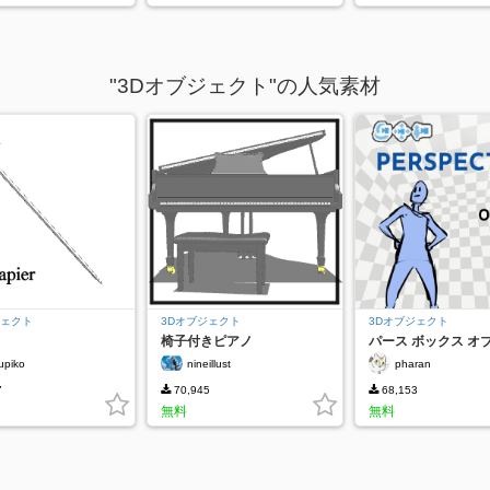
"3Dオブジェクト"の人気素材
ジェクト
3Dオブジェクト
3Dオブジェクト
椅子付きピアノ
パース ボックス オ
ト
upiko
nineillust
pharan
7
70,945
68,153
無料
無料