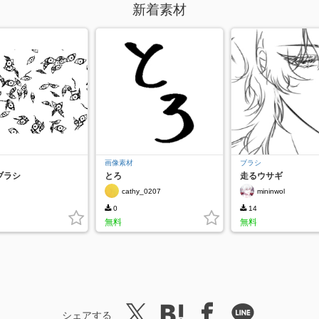
新着素材
画像素材
ブラシ
ブラシ
とろ
走るウサギ
cathy_0207
mininwol
0
14
無料
無料
シェアする