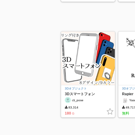
3Dオブジェクト
3Dオブ
3Dスマートフォン
Rapier
cli_pose
Yas
83,314
49,71
180
無料
G