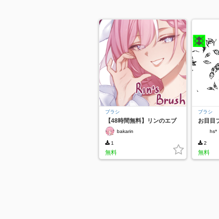
ブラシ
ブラシ
【48時間無料】リンのエブ
お目目
リッシングブラシ
bakarin
hs*
1
2
無料
無料