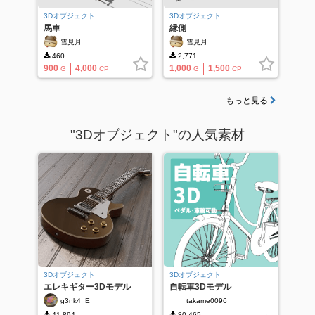
3Dオブジェクト
3Dオブジェクト
馬車
縁側
雪見月
雪見月
460
2,771
900
4,000
1,000
1,500
G
CP
G
CP
もっと見る
"3Dオブジェクト"の人気素材
3Dオブジェクト
3Dオブジェクト
エレキギター3Dモデル
自転車3Dモデル
g3nk4_E
takame0096
41,894
80,465