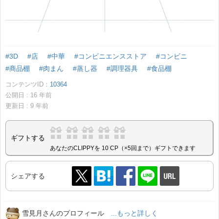
#3D
#店
#中華
#コンビニエンスストア
#コンビニ
#商品棚
#肉まん
#蒸し器
#調理器具
#食品棚
コンテンツID：
10364
公開日 :
16
年前
更新日 :
9
年前
ギフトする
あなたのCLIPPYを 10 CP（×5回まで）ギフトできます
シェアする
雪見月さんのプロフィール
...もっと詳しく