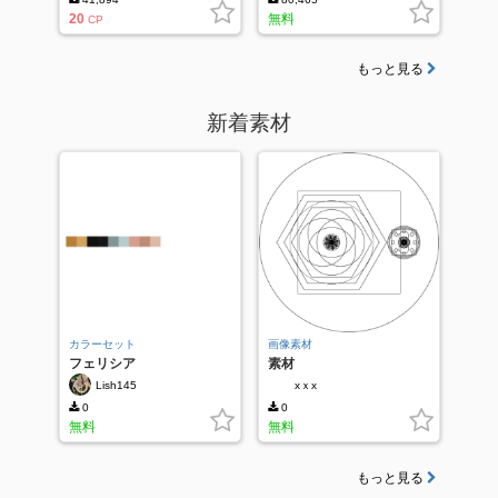
20
無料
CP
もっと見る
新着素材
カラーセット
画像素材
フェリシア
素材
Lish145
xｘx
0
0
無料
無料
もっと見る