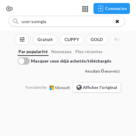
Connexion
Gratuit
CLIPPY
GOLD
Pinceau
Par popularité
Nouveaux
Plus récentes
Masquer ceux déjà achetés/téléchargés
0
Résultats
œuvre(s)
Afficher l'original
Translated by