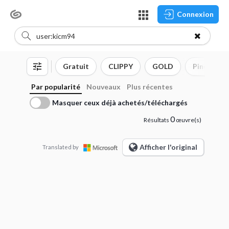
Connexion
Gratuit
CLIPPY
GOLD
Pinceau
Par popularité
Nouveaux
Plus récentes
Masquer ceux déjà achetés/téléchargés
0
Résultats
œuvre(s)
Afficher l'original
Translated by