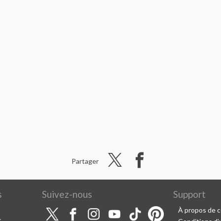
Partager
s
Suivez-nous
Support
À propos de c