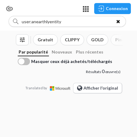
Connexion
Gratuit
CLIPPY
GOLD
Pinceau
Par popularité
Nouveaux
Plus récentes
Masquer ceux déjà achetés/téléchargés
0
Résultats
œuvre(s)
Afficher l'original
Translated by