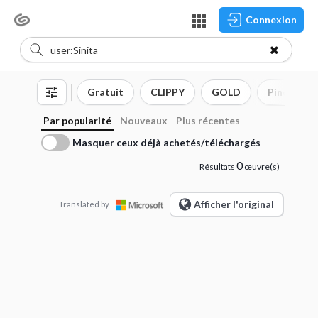
Connexion
Gratuit
CLIPPY
GOLD
Pinceau
Par popularité
Nouveaux
Plus récentes
Masquer ceux déjà achetés/téléchargés
0
Résultats
œuvre(s)
Afficher l'original
Translated by