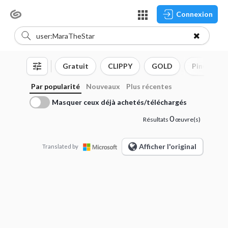
Connexion
Gratuit
CLIPPY
GOLD
Pinceau
Par popularité
Nouveaux
Plus récentes
Masquer ceux déjà achetés/téléchargés
0
Résultats
œuvre(s)
Afficher l'original
Translated by