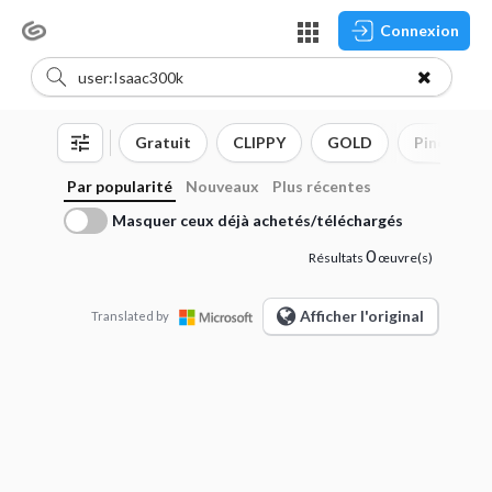
Connexion
Gratuit
CLIPPY
GOLD
Pinceau
Par popularité
Nouveaux
Plus récentes
Masquer ceux déjà achetés/téléchargés
0
Résultats
œuvre(s)
Afficher l'original
Translated by