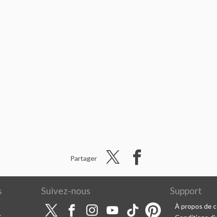
Partager
s
Suivez-nous
Support
À propos de c