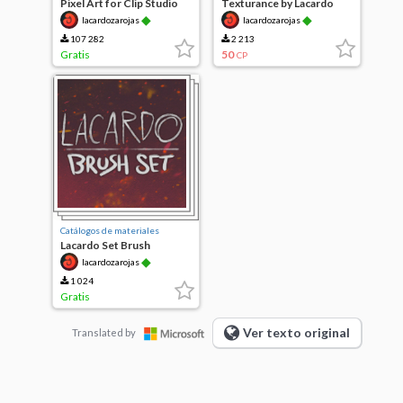
Pixel Art for Clip Studio
Texturance by Lacardo
Paint
◆
◆
lacardozarojas
lacardozarojas
107 282
2 213
Gratis
50
CP
Catálogos de materiales
Lacardo Set Brush
◆
lacardozarojas
1 024
Gratis
Ver texto original
Translated by