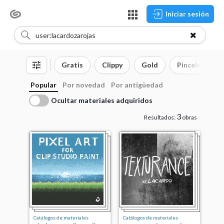
Iniciar sesión
Gratis
Clippy
Gold
Pinceles
Popular
Por novedad
Por antigüedad
Ocultar materiales adquiridos
3
Resultados:
obras
Catálogos de materiales
Catálogos de materiales