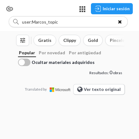
Iniciar sesión
Gratis
Clippy
Gold
Pinceles
Popular
Por novedad
Por antigüedad
Ocultar materiales adquiridos
0
Resultados:
obras
Ver texto original
Translated by