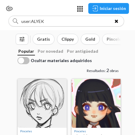
Iniciar sesión
Gratis
Clippy
Gold
Pinceles
Popular
Por novedad
Por antigüedad
Ocultar materiales adquiridos
2
Resultados:
obras
Pinceles
Pinceles