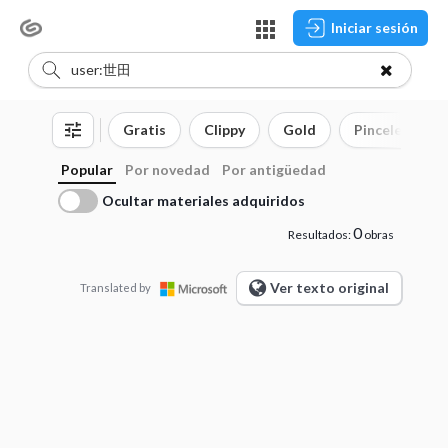
Iniciar sesión
Gratis
Clippy
Gold
Pinceles
Popular
Por novedad
Por antigüedad
Ocultar materiales adquiridos
0
Resultados:
obras
Ver texto original
Translated by