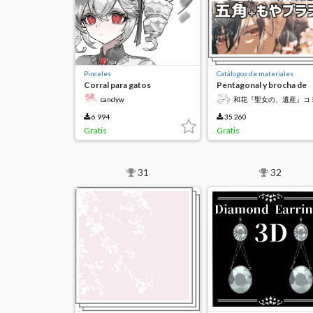
Pinceles
Catálogos de materiales
Corral para gatos
Pentagonal y brocha de
neblina
candyw
和花『聖女の、遺産』コ
カライズ
6 994
35 260
Gratis
Gratis
31
32