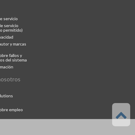
e servicio
e servicio
o permitido)
ivacidad
utor y marcas
bre fallos y
os del sistema
rmación
nosotros
lutions
sobre empleo