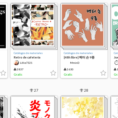
Catálogos de materiales
Catálogos de materiales
Cat
Retro de cafetería
[48h libre] 벡터 손 9종
Ju
(r
Lillie7321
MminD
2 837
2 630
1
Gratis
Gratis
Gr
27
28