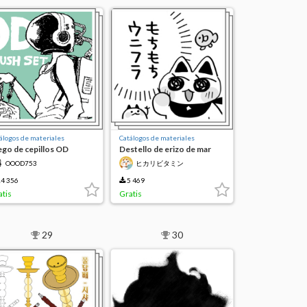
álogos de materiales
Catálogos de materiales
ego de cepillos OD
Destello de erizo de mar
enovación)
glutinoso
OOOD753
ヒカリビタミン
4 356
5 469
atis
Gratis
29
30