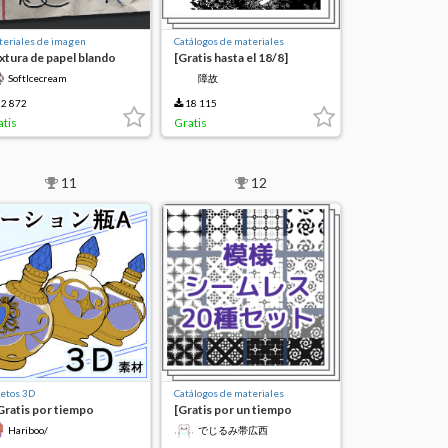
eriales de imagen
Catálogos de materiales
xtura de papel blando
[Gratis hasta el 18/8]
cruzado de hojas de
SoftIcecream
障故
arbustos
2 872
18 115
atis
Gratis
11
12
etos 3D
Catálogos de materiales
ratis por tiempo
[Gratis por un tiempo
mitado】Botella A de la
limitado] Set de materiales
Hariboo/
でじるみ帯広西
rción
sin costuras del patrón