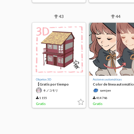
43
44
Objetos 3D
Acciones automáticas
【Gratis por tiempo
Color de línea automátic
limitado】Inicio
キノコモリ
samijen
1 155
414 746
Gratis
Gratis