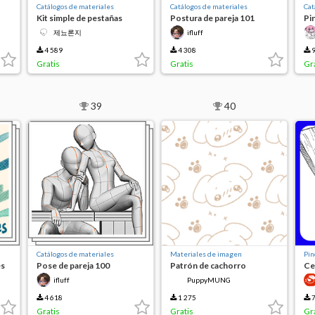
Catálogos de materiales
Catálogos de materiales
Cat
Kit simple de pestañas
Postura de pareja 101
Pi
(3)
제뇨론지
ifluff
4 589
4 308
9
Gratis
Gratis
Gr
39
40
Catálogos de materiales
Materiales de imagen
Pin
es
Pose de pareja 100
Patrón de cachorro
Ce
H
ifluff
PuppyMUNG
4 618
1 275
7
Gratis
Gratis
Gr