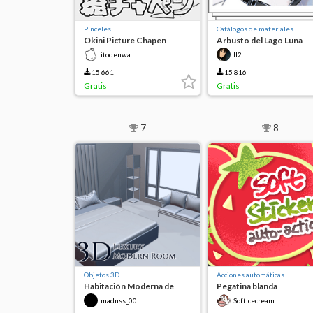
Pinceles
Catálogos de materiales
Okini Picture Chapen
Arbusto del Lago Luna
itodenwa
II2
15 661
15 816
Gratis
Gratis
7
8
Objetos 3D
Acciones automáticas
Habitación Moderna de
Pegatina blanda
Lujo 3D (GRATIS 24/H)
madnss_00
SoftIcecream