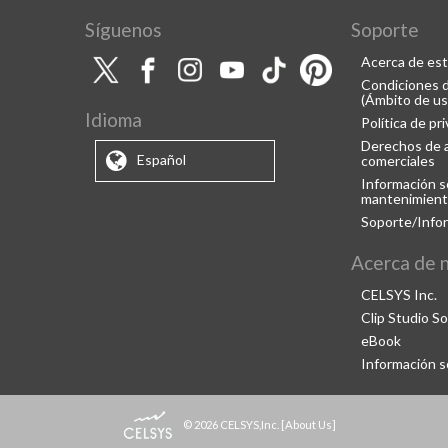
Síguenos
Soporte
Acerca de est
Condiciones d
(Ámbito de us
Idioma
Política de pr
Derechos de a
Español
comerciales
Información so
mantenimient
Soporte/Info
Acerca de 
CELSYS Inc.
Clip Studio So
eBook
Información 
© 2026 CELSYS,Inc.
[
About Us
]