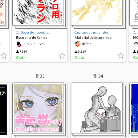
Catálogos de materiales
Catálogos de materiales
Cat
Escobilla de llamas
Material de imagen de
HO
Ginkgo
ミ
チャンチャンズ
秦云北
7 597
5 219
1
Gratis
Gratis
Gr
33
34