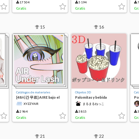
17 504
5 194
7
Gratis
Gratis
Gr
15
16
Catálogos de materiales
Objetos 3D
Cat
[48시간 무료] AIRE bajo el
Palomitas y bebida
Po
latigazo
XYZZYAIR
まるまるねっこ
2 964
3 815
3
Gratis
Gratis
Gr
21
22