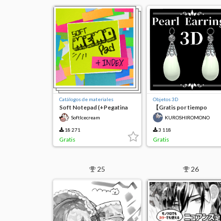
Catálogos de materiales
Objetos 3D
Soft Notepad (+Pegatina
【Gratis por tiempo
de índice)
limitado】Pendientes de
SoftIcecream
KUROSHIROMONO
perla
18 271
3 118
Gratis
Gratis
25
26