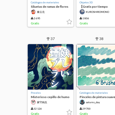
Catálogos de materiales
Objetos 3D
Siluetas de ramas de flores
【Gratis por tiempo
de begonia (tres capas de
limitado】Pendientes de
秦云北
KUROSHIROMONO
imagen)
diamantes
2 695
1 806
Gratis
Gratis
37
38
Pinceles
Catálogos de materiales
Misterioso cepillo de humo
Pinceles de pintura suav
de semitono
家守純生
saturns_day
32 126
29 700
Gratis
Gratis