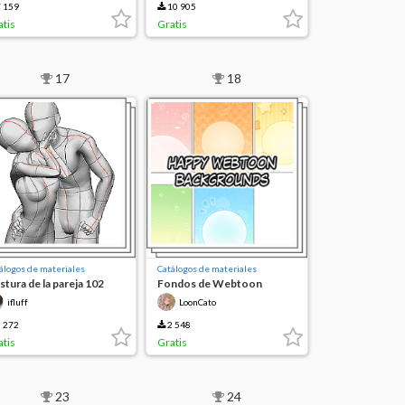
 159
10 905
atis
Gratis
17
18
álogos de materiales
Catálogos de materiales
stura de la pareja 102
Fondos de Webtoon
felices
ifluff
LoonCato
 272
2 548
atis
Gratis
23
24