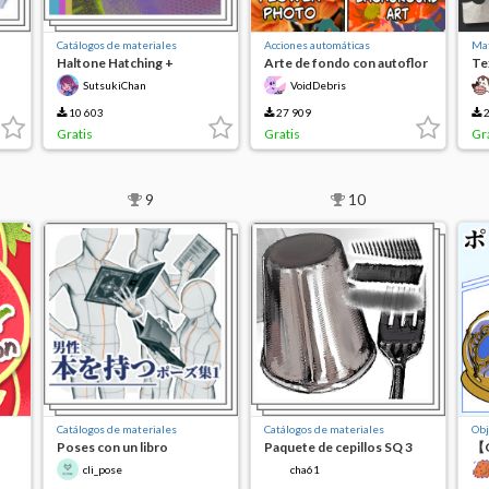
Catálogos de materiales
Acciones automáticas
Mat
Haltone Hatching +
Arte de fondo con autoflor
Te
48 horas gratis
SutsukiChan
VoidDebris
10 603
27 909
2
Gratis
Gratis
Gr
9
10
Catálogos de materiales
Catálogos de materiales
Obj
Poses con un libro
Paquete de cepillos SQ 3
【G
masculino Vol. 1
li
cli_pose
cha61
po