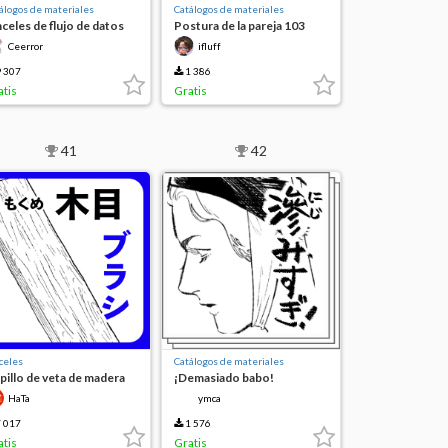
álogos de materiales
Catálogos de materiales
nceles de flujo de datos
Postura de la pareja 103
Ceerror
ifluff
 307
1 386
atis
Gratis
41
42
celes
Catálogos de materiales
pillo de veta de madera
¡Demasiado babo!
T
HaTa
ymca
 017
1 576
atis
Gratis