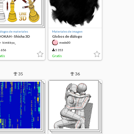
álogos de materiales
Materiales de imagen
OKAH · Shisha 3D
Globos de diálogo
extracurriculares
kimkkyu_
medo00
 656
5 353
atis
Gratis
35
36