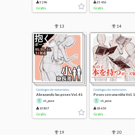
5 296
25 456
Gratis
Gratis
13
14
Catálogos de materiales
Catálogos de materiales
Abrazando las poses Vol. 41
Poses con una niña Vol. 1
cli_pose
cli_pose
10 807
18 650
Gratis
Gratis
19
20