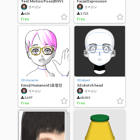
Test Motion Pose(BHV)
Facial Expression
Transformation 3D Head
リージン
リージン
626
3,725
Free
Free
3D character
3D object
Emoji Humanoid (표정인
3d sketch head
형)
リージン
リージン
2,697
68,003
Free
Free