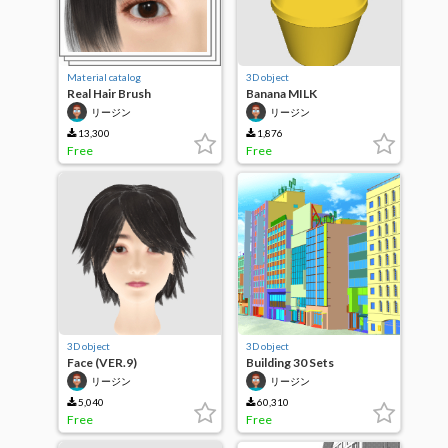
Material catalog
3D object
Real Hair Brush
Banana MILK
リージン
リージン
13,300
1,876
Free
Free
3D object
3D object
Face (VER.9)
Building 30 Sets
リージン
リージン
5,040
60,310
Free
Free