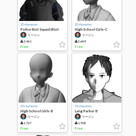
3D character
3D character
Police Riot Squad (Riot
High School Girls-C
Police)
リージン
リージン
3,461
2,689
Free
Free
3D character
3D character
High School Girls-B
Lang Parker B
リージン
リージン
1,767
1,958
Free
Free