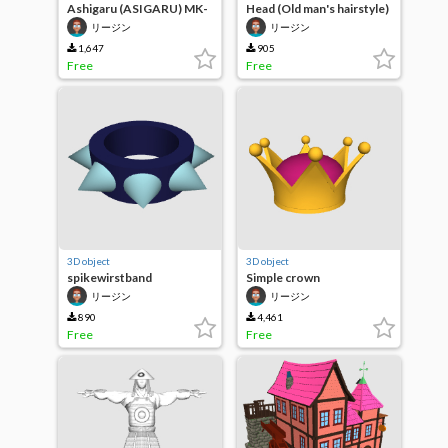
Ashigaru (ASIGARU) MK-
Head (Old man's hairstyle)
Ⅱ
リージン
リージン
1,647
905
Free
Free
3D object
3D object
spikewirstband
Simple crown
リージン
リージン
890
4,461
Free
Free