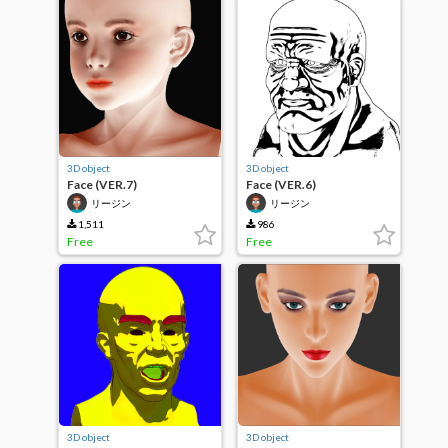
3D object
3D object
Face (VER.7)
Face (VER.6)
リージン
リージン
1,511
986
Free
Free
3D object
3D object