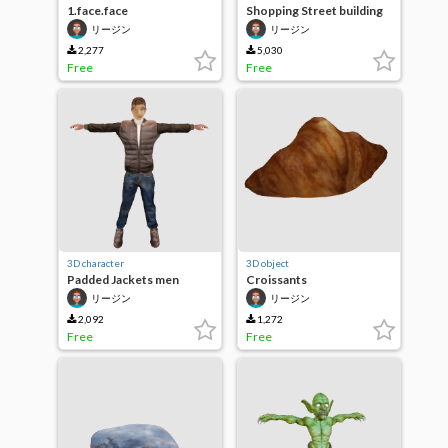
1.face.face
Shopping Street building
リージン
リージン
2,277
5,030
Free
Free
3D character
3D object
Padded Jackets men
Croissants
リージン
リージン
2,092
1,272
Free
Free