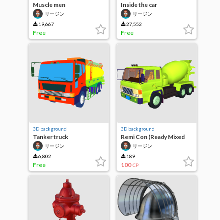
Muscle men
Inside the car
リージン
リージン
19,667
27,552
Free
Free
3D background
3D background
Tanker truck
Remi Con (Ready Mixed
Concrete)
リージン
リージン
6,802
189
Free
100
CP