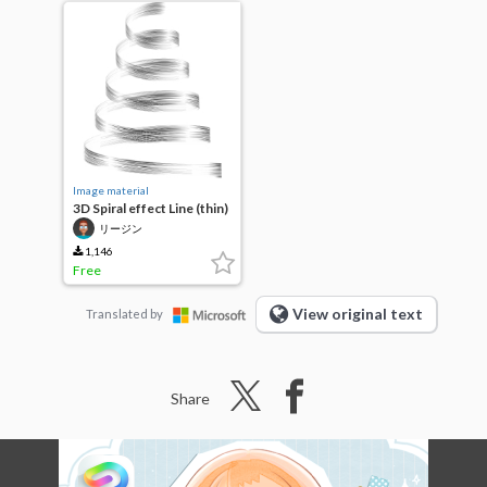
Image material
3D Spiral effect Line (thin)
リージン
1,146
Free
View original text
Translated by
Share