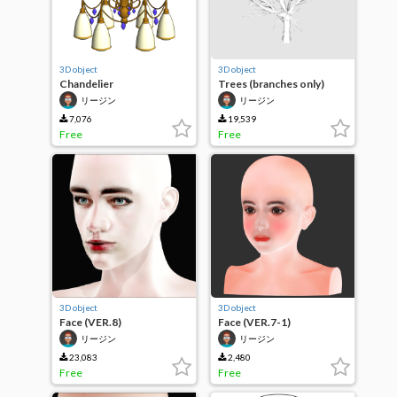
3D object
3D object
Chandelier
Trees (branches only)
リージン
リージン
7,076
19,539
Free
Free
3D object
3D object
Face (VER.8)
Face (VER.7-1)
リージン
リージン
23,083
2,480
Free
Free