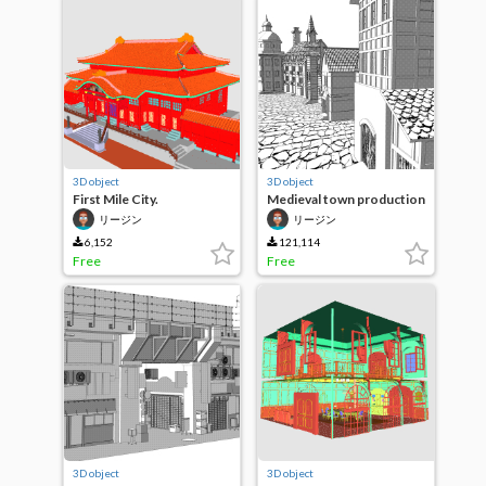
3D object
3D object
First Mile City.
Medieval town production
building set
リージン
リージン
6,152
121,114
Free
Free
3D object
3D object