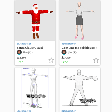
3D character
3D character
Santa Claus (Claus)
Costume model (blouse +
skirt)
リージン
リージン
2,294
3,226
Free
Free
3D character
3D character