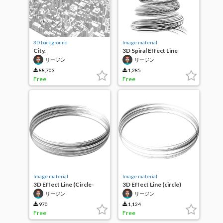
3D background
Image material
City.
3D Spiral Effect Line
(spherical)
リージン
リージン
88,703
1,285
Free
Free
Image material
Image material
3D Effect Line (Circle-
3D Effect Line (circle)
monochrome)
リージン
リージン
970
1,124
Free
Free