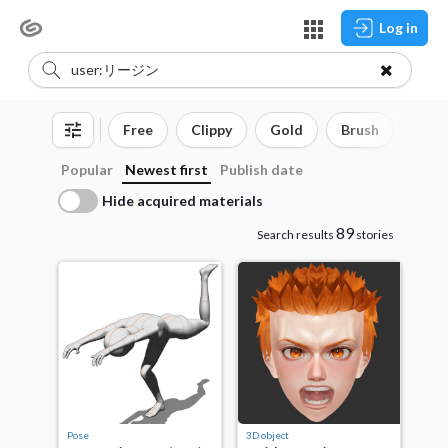
Log in
Free
Clippy
Gold
Brush
3D o
Popular
Newest first
Publish date
Hide acquired materials
89
Search results
stories
Pose
3D object