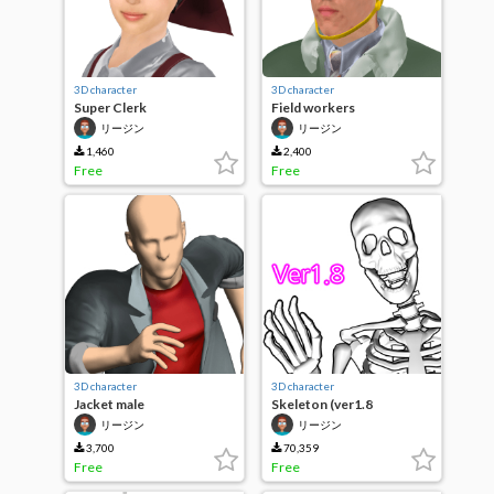
3D character
3D character
Super Clerk
Field workers
リージン
リージン
1,460
2,400
Free
Free
3D character
3D character
Jacket male
Skeleton (ver1.8
correspondence)
リージン
リージン
3,700
70,359
Free
Free