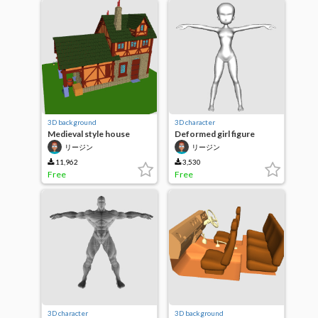
3D background
3D character
Medieval style house
Deformed girl figure
(medieval building series)
リージン
リージン
11,962
3,530
Free
Free
3D character
3D background