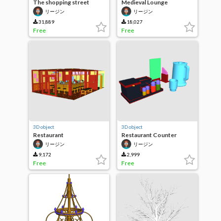
The shopping street
Medieval Lounge
under the overpass
リージン
リージン
31,889
18,027
Free
Free
3D object
3D object
Restaurant
Restaurant Counter
Accessory Set
リージン
リージン
9,172
2,999
Free
Free