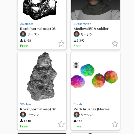
3D object
3D character
Rock (normal map) 03
Medieval ERA soldier
リージン
リージン
1,468
3,395
Free
Free
3D object
Brush
Rock (normal map) 02
Rock brushes (Normal
map)
リージン
リージン
1,410
814
Free
Free