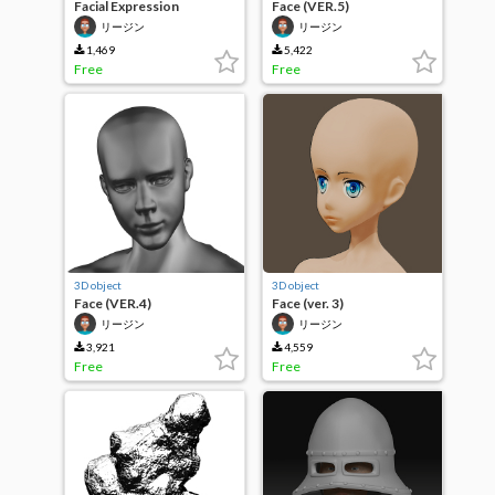
Facial Expression
Face (VER.5)
deformable head
リージン
リージン
1,469
5,422
Free
Free
3D object
3D object
Face (VER.4)
Face (ver. 3)
リージン
リージン
3,921
4,559
Free
Free