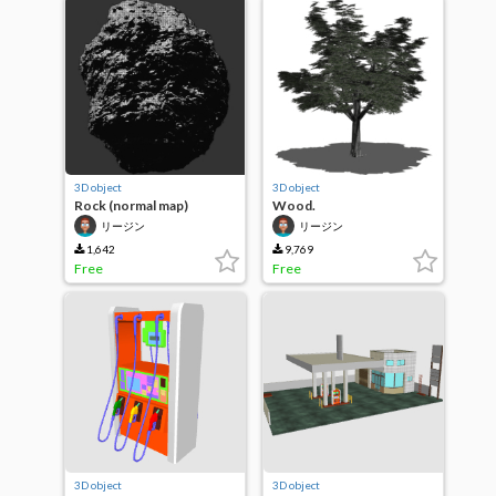
3D object
3D object
Rock (normal map)
Wood.
リージン
リージン
1,642
9,769
Free
Free
3D object
3D object