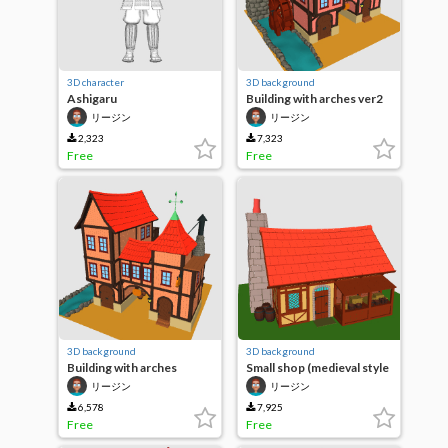
3D character
3D background
Ashigaru
Building with arches ver2
(medieval building series)
リージン
リージン
2,323
7,323
Free
Free
3D background
3D background
Building with arches
Small shop (medieval style
(medieval building series)
building series)
リージン
リージン
6,578
7,925
Free
Free