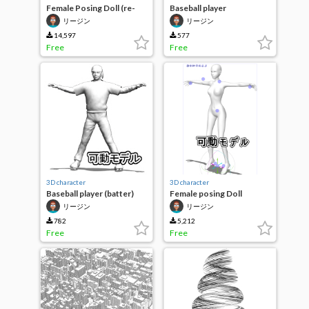
Female Posing Doll (re-
Baseball player
corrected version)
(defensive)
リージン
リージン
14,597
577
Free
Free
3D character
3D character
Baseball player (batter)
Female posing Doll
(modified version)
リージン
リージン
782
5,212
Free
Free