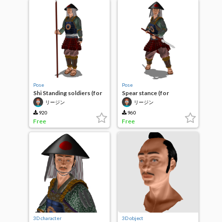
Pose
Pose
Shi Standing soldiers (for
Spear stance (for
Ashigaru)
Ashigaru)
リージン
リージン
920
960
Free
Free
3D character
3D object