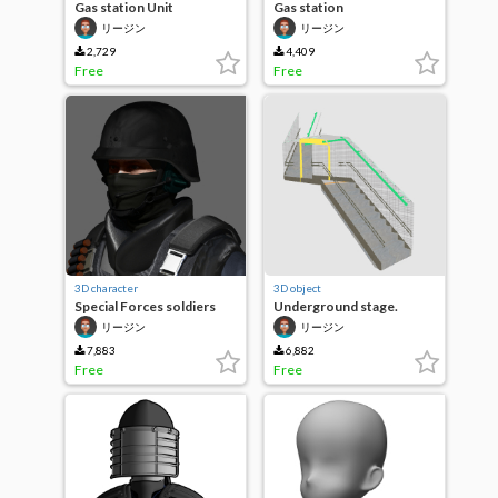
Gas station Unit
Gas station
リージン
リージン
2,729
4,409
Free
Free
3D character
3D object
Special Forces soldiers
Underground stage.
リージン
リージン
7,883
6,882
Free
Free