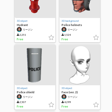
3D object
3D background
Hydrant
Police helmets
リージン
リージン
2,251
1,524
Free
Free
3D object
3D object
Police shield
Face (ver. 2)
リージン
リージン
2,507
4,299
Free
Free