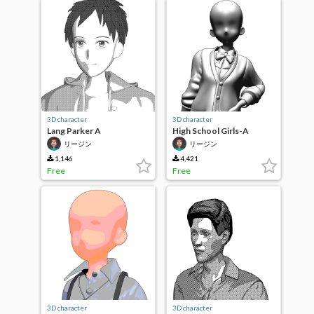
3D character
3D character
Lang Parker A
High School Girls-A
リージン
リージン
1,146
4,421
Free
Free
3D character
3D character