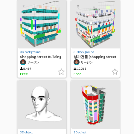
3D background
3D background
Shopping Street Building
상가건물 (shopping street
(no letter)
building, building.,)
リージン
リージン
8,469
10,368
Free
Free
3D object
3D object