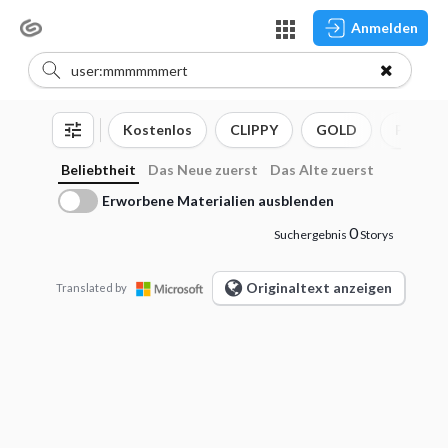
Anmelden
Kostenlos
CLIPPY
GOLD
Pinsel
Beliebtheit
Das Neue zuerst
Das Alte zuerst
Erworbene Materialien ausblenden
0
Suchergebnis
Storys
Originaltext anzeigen
Translated by