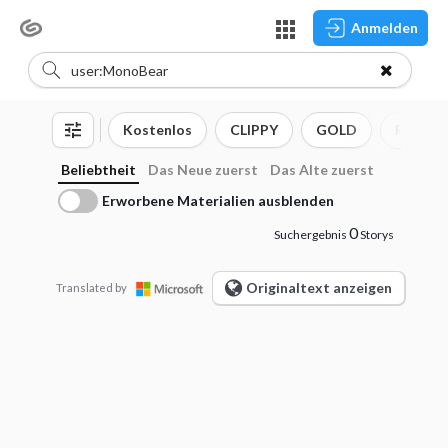
Anmelden
Kostenlos
CLIPPY
GOLD
Pinsel
Beliebtheit
Das Neue zuerst
Das Alte zuerst
Erworbene Materialien ausblenden
0
Suchergebnis
Storys
Originaltext anzeigen
Translated by