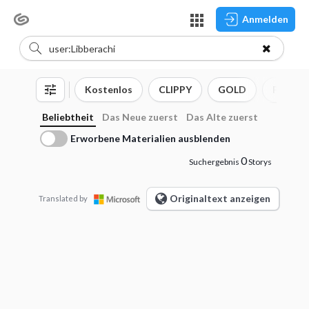
Anmelden
Kostenlos
CLIPPY
GOLD
Pinsel
Beliebtheit
Das Neue zuerst
Das Alte zuerst
Erworbene Materialien ausblenden
0
Suchergebnis
Storys
Originaltext anzeigen
Translated by