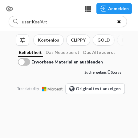
Anmelden
Kostenlos
CLIPPY
GOLD
Pinsel
Beliebtheit
Das Neue zuerst
Das Alte zuerst
Erworbene Materialien ausblenden
0
Suchergebnis
Storys
Originaltext anzeigen
Translated by