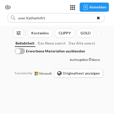
Anmelden
Kostenlos
CLIPPY
GOLD
Pinsel
Beliebtheit
Das Neue zuerst
Das Alte zuerst
Erworbene Materialien ausblenden
0
Suchergebnis
Storys
Originaltext anzeigen
Translated by