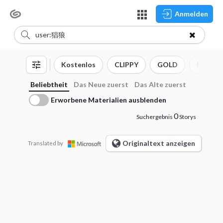
Anmelden
Kostenlos
CLIPPY
GOLD
Pinsel
Beliebtheit
Das Neue zuerst
Das Alte zuerst
Erworbene Materialien ausblenden
0
Suchergebnis
Storys
Originaltext anzeigen
Translated by